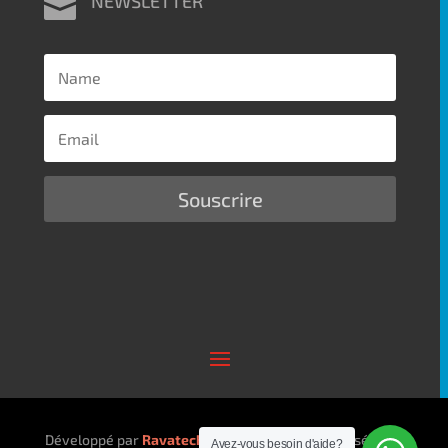
NEWSLETTER

Souscrire
Développé par
Ravatech Cloud Services
| Propulsé par
Avez-vous besoin d'aide?