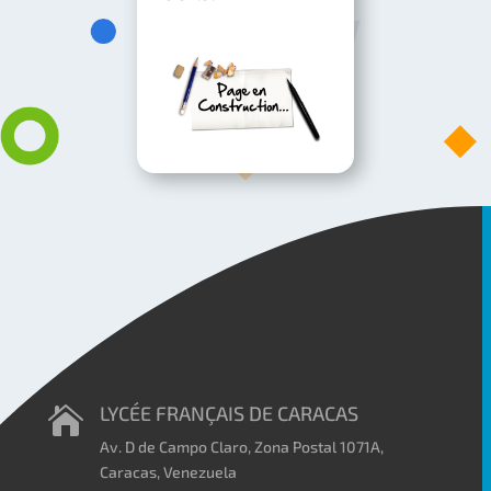
LYCÉE FRANÇAIS DE CARACAS

Av. D de Campo Claro, Zona Postal 1071A,
Caracas, Venezuela