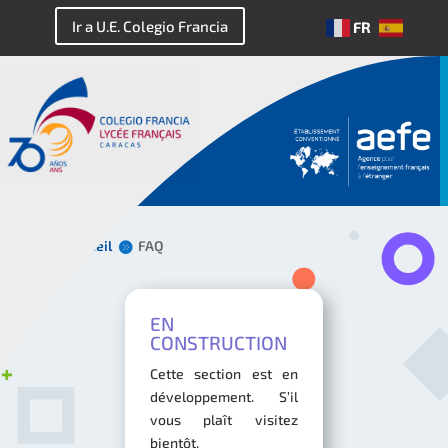
Ir a U.E. Colegio Francia
FR
ES
Accueil
FAQ
EN
CONSTRUCTION
Cette section est en
développement. S’il
vous plaît visitez
bientôt.