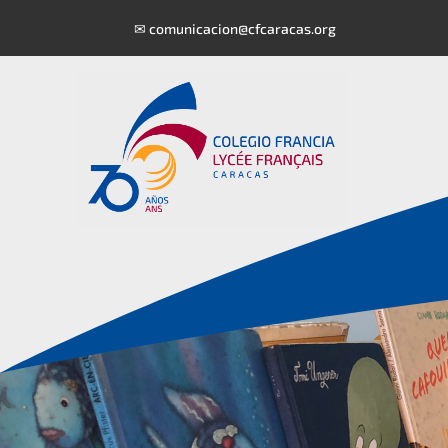
✉
comunicacion@cfcaracas.org