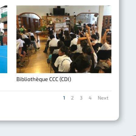
Bibliothèque CCC (CDI)
1
2
3
4
Next