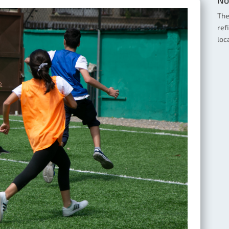
The
ref
loc