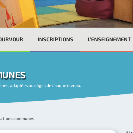
POURVOUR
INSCRIPTIONS
L’ENSEIGNEMENT
MUNES
tions, adaptées aux âges de chaque niveau.
llations communes
No