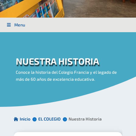
Menu
NUESTRA HISTORIA
Conoce la historia del Colegio Francia y el legado de
más de 60 años de excelencia educativa.
Inicio
EL COLEGIO
Nuestra Historia