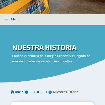
Menu
NUESTRA HISTORIA
Conoce la historia del Colegio Francia y el legado de
más de 60 años de excelencia educativa.
Inicio
EL COLEGIO
Nuestra Historia