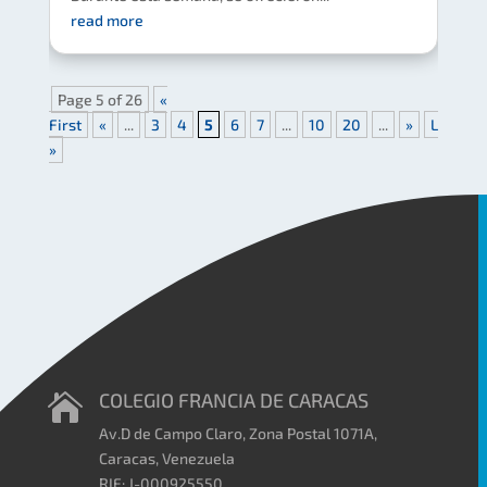
read more
Page 5 of 26
«
First
«
...
3
4
5
6
7
...
10
20
...
»
Last
»
COLEGIO FRANCIA DE CARACAS

Av.D de Campo Claro, Zona Postal 1071A,
Caracas, Venezuela
RIF: J-000925550