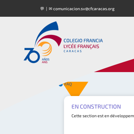
💬 | ✉
comunicacion.sv@cfcaracas.org
Inicio
FAQ
EN CONSTRUCTION
Cette section est en développemen