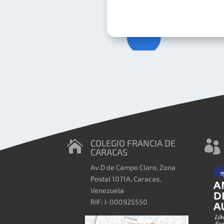
COLEGIO FRANCIA DE


CARACAS
Av.D de Campo Claro, Zona
Postal 1071A, Caracas,
Venezuela
RIF: J-000925550