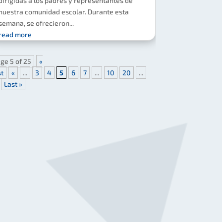
dirigidas a los padres y representantes de
nuestra comunidad escolar. Durante esta
semana, se ofrecieron...
read more
ge 5 of 25
«
st
«
...
3
4
5
6
7
...
10
20
...
Last »