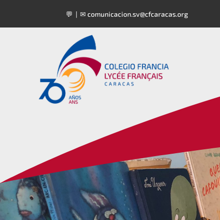
💬 | ✉
comunicacion.sv@cfcaracas.org