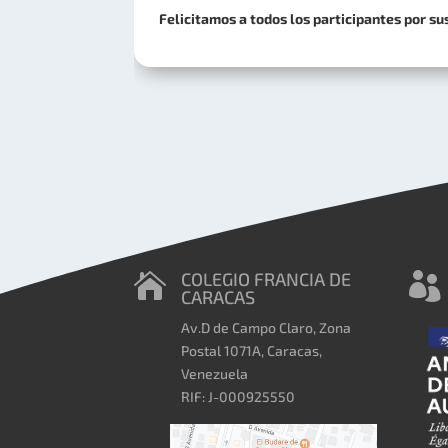
Felicitamos a todos los participantes por sus
COLEGIO FRANCIA DE


CARACAS
Av.D de Campo Claro, Zona
Postal 1071A, Caracas,
Venezuela
RIF: J-000925550