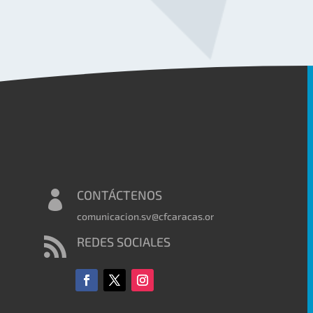
CONTÁCTENOS

comunicacion.sv@cfcaracas.org
REDES SOCIALES
