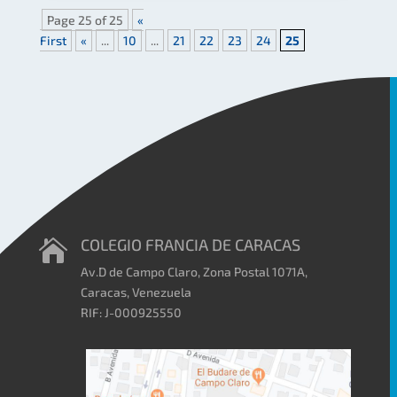
Page 25 of 25
«
First
«
...
10
...
21
22
23
24
25
COLEGIO FRANCIA DE CARACAS

Av.D de Campo Claro, Zona Postal 1071A,
Caracas, Venezuela
RIF: J-000925550