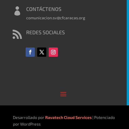
CONTÁCTENOS

comunicacion.sv@cfcaracas.org
REDES SOCIALES

Desarrollado por
Ravatech Cloud Services
| Potenciado
por WordPress