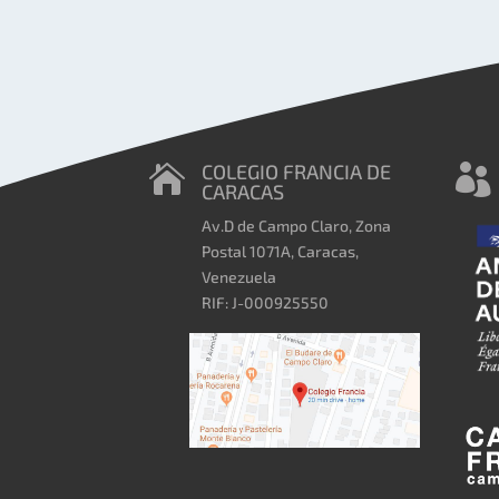
COLEGIO FRANCIA DE


CARACAS
Av.D de Campo Claro, Zona
Postal 1071A, Caracas,
Venezuela
RIF: J-000925550