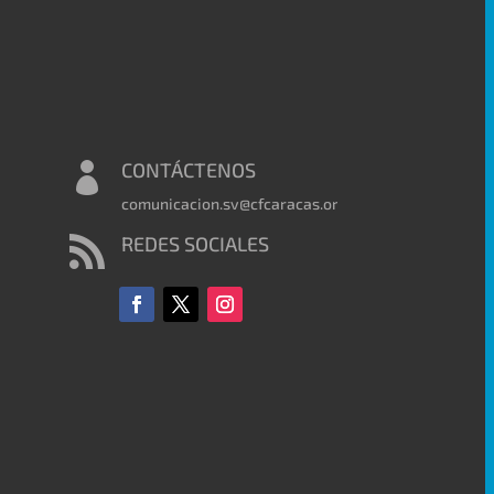
CONTÁCTENOS

comunicacion.sv@cfcaracas.org
REDES SOCIALES
