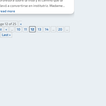
profesora sobre la vida y el camino que la
llevó a convertirse en institutriz. Madame...
read more
ge 12 of 25
«
st
«
...
10
11
12
13
14
...
20
...
Last »