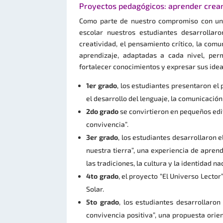
Proyectos pedagógicos: aprender crea
Como parte de nuestro compromiso con una 
escolar nuestros estudiantes desarrollar
creatividad, el pensamiento crítico, la comu
aprendizaje, adaptadas a cada nivel, perm
fortalecer conocimientos y expresar sus ide
1er grado
, los estudiantes presentaron el
el desarrollo del lenguaje, la comunicación 
2do grado
se convirtieron en pequeños edi
convivencia”.
3er grado
, los estudiantes desarrollaron 
nuestra tierra”, una experiencia de apren
las tradiciones, la cultura y la identidad na
4to grado
, el proyecto “El Universo Lector”
Solar.
5to grado
, los estudiantes desarrollaro
convivencia positiva”, una propuesta orien