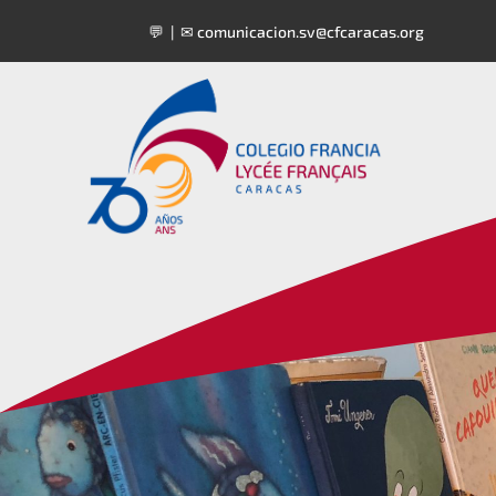
💬 | ✉
comunicacion.sv@cfcaracas.org