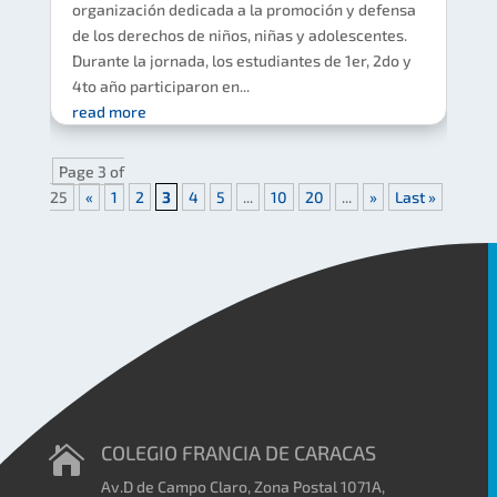
organización dedicada a la promoción y defensa
de los derechos de niños, niñas y adolescentes.
Durante la jornada, los estudiantes de 1er, 2do y
4to año participaron en...
read more
Page 3 of
25
«
1
2
3
4
5
...
10
20
...
»
Last »
COLEGIO FRANCIA DE CARACAS

Av.D de Campo Claro, Zona Postal 1071A,