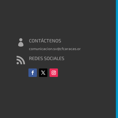
CONTÁCTENOS

comunicacion.sv@cfcaracas.org
REDES SOCIALES
