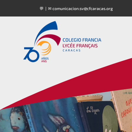
💬 | ✉
comunicacion.sv@cfcaracas.org