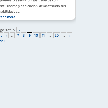
quienes presentaron sus trabajos con
entusiasmo y dedicación, demostrando sus
habilidades...
read more
ge 9 of 25
«
st
«
...
7
8
9
10
11
...
20
...
»
st »