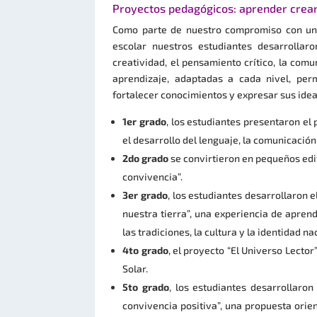
Proyectos pedagógicos: aprender crea
Como parte de nuestro compromiso con una 
escolar nuestros estudiantes desarrollar
creatividad, el pensamiento crítico, la comu
aprendizaje, adaptadas a cada nivel, perm
fortalecer conocimientos y expresar sus ide
1er grado
, los estudiantes presentaron el
el desarrollo del lenguaje, la comunicación 
2do grado
se convirtieron en pequeños edi
convivencia”.
3er grado
, los estudiantes desarrollaron 
nuestra tierra”, una experiencia de apren
las tradiciones, la cultura y la identidad na
4to grado
, el proyecto “El Universo Lector”
Solar.
5to grado
, los estudiantes desarrollaro
convivencia positiva”, una propuesta orien