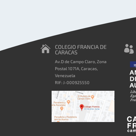
COLEGIO FRANCIA DE


CARACAS
Av.D de Campo Claro, Zona
Postal 1071A, Caracas,
Venezuela
RIF: J-000925550