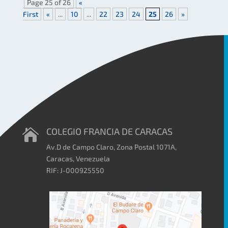
Page 25 of 26
«
First
«
...
10
...
22
23
24
25
26
»
COLEGIO FRANCIA DE CARACAS

Av.D de Campo Claro, Zona Postal 1071A,
Caracas, Venezuela
RIF: J-000925550