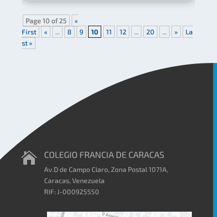
Page 10 of 25
«
First
«
...
8
9
10
11
12
...
20
...
»
La
st »
COLEGIO FRANCIA DE CARACAS

Av.D de Campo Claro, Zona Postal 1071A,
Caracas, Venezuela
RIF: J-000925550