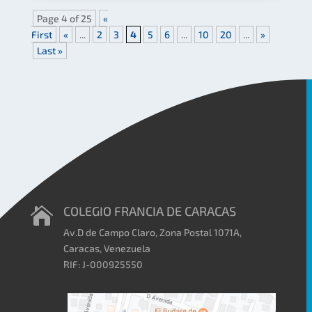
Page 4 of 25
«
First
«
...
2
3
4
5
6
...
10
20
...
»
Last »
COLEGIO FRANCIA DE CARACAS

Av.D de Campo Claro, Zona Postal 1071A,
Caracas, Venezuela
RIF: J-000925550