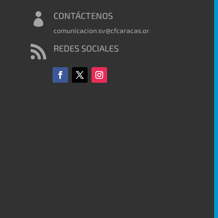
CONTÁCTENOS

comunicacion.sv@cfcaracas.org
REDES SOCIALES
