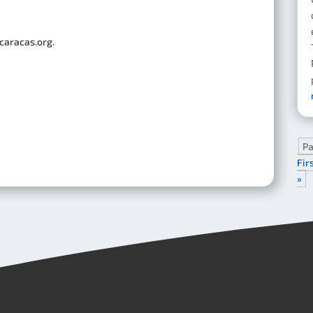
caracas.org.
Pa
Fir
»