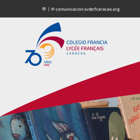
💬 | ✉
comunicacion.sv@cfcaracas.org