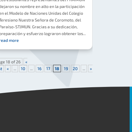
dejaron su nombre en alto en la participación
en el Modelo de Naciones Unidas del Colegio
Teresiano Nuestra Señora de Coromoto, del
Paraíso-STJMUN. Gracias a su dedicación,
preparación y esfuerzo lograron obtener los...
read more
ge 18 of 26
«
st
«
...
10
...
16
17
18
19
20
...
»
Last