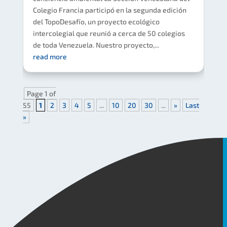
Colegio Francia participó en la segunda edición
del TopoDesafío, un proyecto ecológico
intercolegial que reunió a cerca de 50 colegios
de toda Venezuela. Nuestro proyecto,...
read more
Page 1 of
55
1
2
3
4
5
...
10
20
30
...
»
Last
»