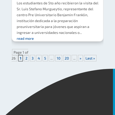
Los estudiantes de 5to año recibieron la visita del
Sr. Luis Stefano Murgueytio, representante del
centro Pre Universitario Benjamin Franklin,
institución dedicada a la preparación
preuniversitaria para jóvenes que aspiran a
ingresar a universidades nacionales o...
read more
Page 1 of
26
1
2
3
4
5
...
10
20
...
»
Last »