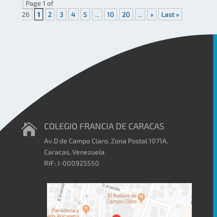
Page 1 of
26
1
2
3
4
5
...
10
20
...
»
Last »
COLEGIO FRANCIA DE CARACAS

Av.D de Campo Claro, Zona Postal 1071A,
Caracas, Venezuela
RIF: J-000925550