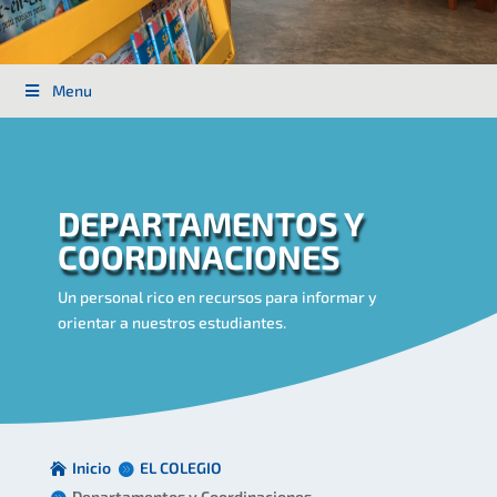
Menu
DEPARTAMENTOS Y
COORDINACIONES
Un personal rico en recursos para informar y
orientar a nuestros estudiantes.
Inicio
EL COLEGIO
Departamentos y Coordinaciones