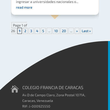
ingresar a universidades nacionales o...
read more
Page 1 of
26
1
2
3
4
5
...
10
20
...
»
Last »
COLEGIO FRANCIA DE CARACAS

Av.D de Campo Claro, Zona Postal 1071A,
Caracas, Venezuela
RIF: J-000925550