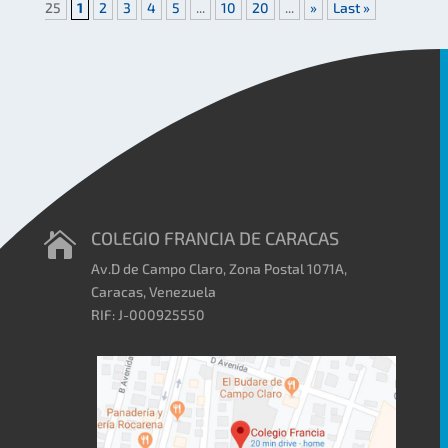
25
1
2
3
4
5
...
10
20
...
»
Last »
COLEGIO FRANCIA DE CARACAS

Av.D de Campo Claro, Zona Postal 1071A,
Caracas, Venezuela
RIF: J-000925550