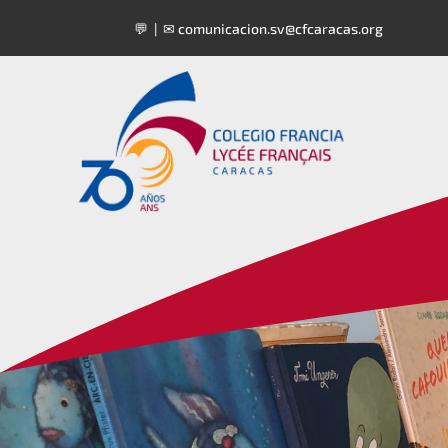
💬 | ✉
comunicacion.sv@cfcaracas.org