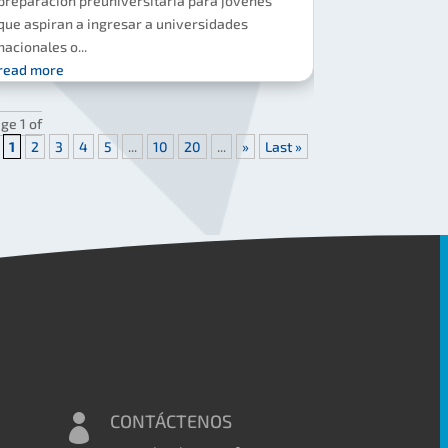
preparación preuniversitaria para jóvenes
que aspiran a ingresar a universidades
nacionales o...
read more
ge 1 of
1
2
3
4
5
...
10
20
...
»
Last »
CONTÁCTENOS
