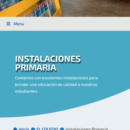
Menu
INSTALACIONES
PRIMARIA
Contamos con excelentes instalaciones para
brindar una educación de calidad a nuestros
estudiantes.
Inicio
EL COLEGIO
Instalaciones Primaria