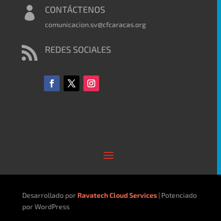
CONTÁCTENOS

comunicacion.sv@cfcaracas.org
REDES SOCIALES

Desarrollado por
Ravatech Cloud Services
| Potenciado
por WordPress