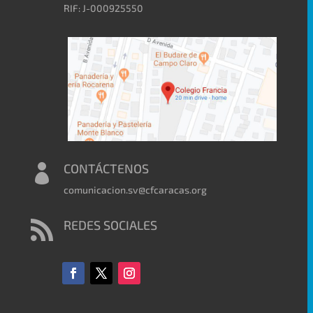
RIF: J-000925550
CONTÁCTENOS

comunicacion.sv@cfcaracas.org
REDES SOCIALES
