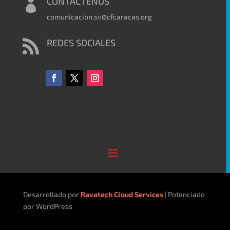
CONTÁCTENOS

comunicacion.sv@cfcaracas.org
REDES SOCIALES

Desarrollado por
Ravatech Cloud Services
| Potenciado
por WordPress