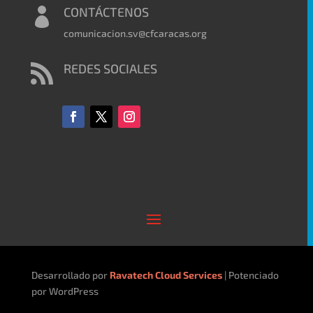
CONTÁCTENOS

comunicacion.sv@cfcaracas.org
REDES SOCIALES

Desarrollado por
Ravatech Cloud Services
| Potenciado
por WordPress