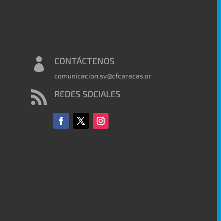
CONTÁCTENOS

comunicacion.sv@cfcaracas.org
REDES SOCIALES
