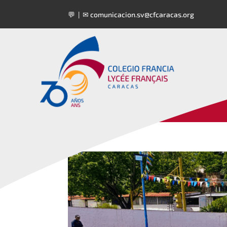
💬 | ✉
comunicacion.sv@cfcaracas.org