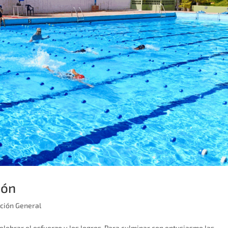
ión
ción General
elebrar el esfuerzo y los logros. Para culminar con entusiasmo las