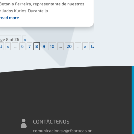
Betania Ferreira, representante de nuestros
aliados Kurios. Durante la...
read more
ge 8 of 26
«
st
«
...
6
7
8
9
10
...
20
...
»
Last
CONTÁCTENOS

comunicacion.sv@cfcaracas.org