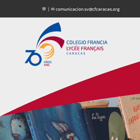
💬 | ✉
comunicacion.sv@cfcaracas.org