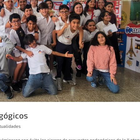
agógicos
tualidades
ulminaron con éxito los cierres de proyectos pedagógicos de la II etap