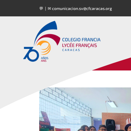
💬 | ✉
comunicacion.sv@cfcaracas.org