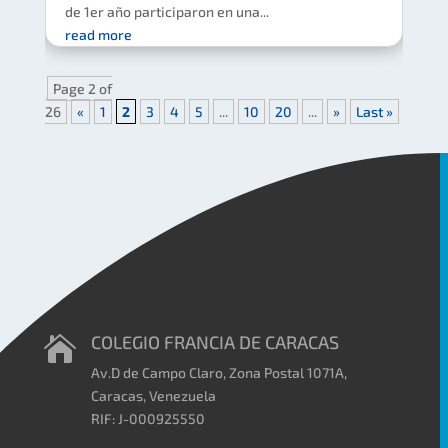
de 1er año participaron en una...
read more
Page 2 of
26
«
1
2
3
4
5
...
10
20
...
»
Last »
COLEGIO FRANCIA DE CARACAS

Av.D de Campo Claro, Zona Postal 1071A,
Caracas, Venezuela
RIF: J-000925550