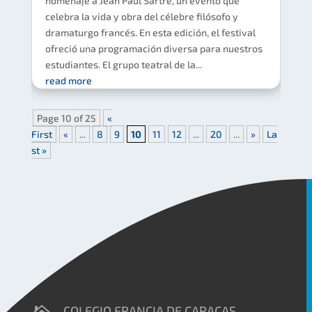
homenaje a Jean Paul Sartre, un evento que
celebra la vida y obra del célebre filósofo y
dramaturgo francés. En esta edición, el festival
ofreció una programación diversa para nuestros
estudiantes. El grupo teatral de la...
read more
Page 10 of 25
«
First
«
...
8
9
10
11
12
...
20
...
»
La
st »
COLEGIO FRANCIA DE CARACAS