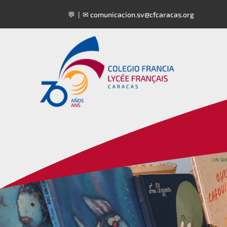
💬 | ✉
comunicacion.sv@cfcaracas.org