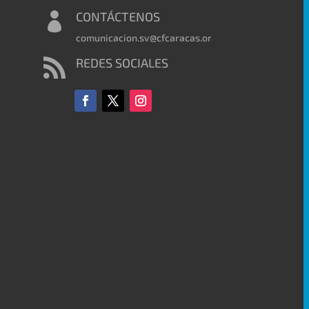
CONTÁCTENOS

comunicacion.sv@cfcaracas.org
REDES SOCIALES
