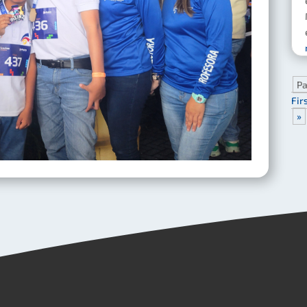
Pa
Fir
»