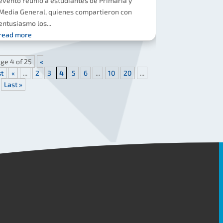
evento reunió a estudiantes de Primaria y
Media General, quienes compartieron con
entusiasmo los...
read more
ge 4 of 25
«
st
«
...
2
3
4
5
6
...
10
20
...
Last »