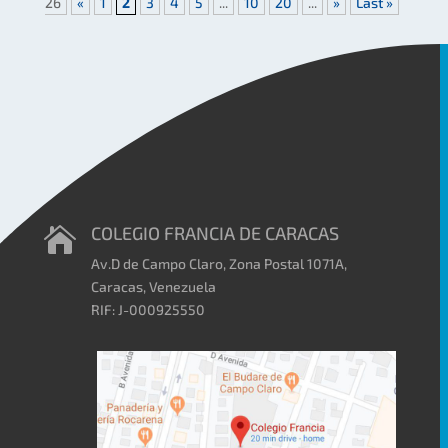
26
«
1
2
3
4
5
...
10
20
...
»
Last »
COLEGIO FRANCIA DE CARACAS

Av.D de Campo Claro, Zona Postal 1071A,
Caracas, Venezuela
RIF: J-000925550