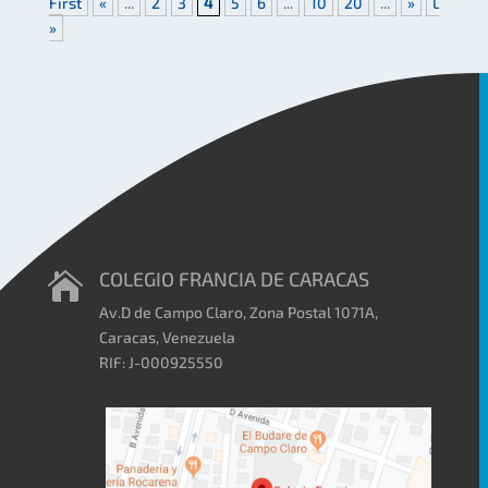
First
«
...
2
3
4
5
6
...
10
20
...
»
Last
»
COLEGIO FRANCIA DE CARACAS

Av.D de Campo Claro, Zona Postal 1071A,
Caracas, Venezuela
RIF: J-000925550