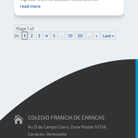
read more
Page 1 of
26
1
2
3
4
5
...
10
20
...
»
Last »
COLEGIO FRANCIA DE CARACAS

Av.D de Campo Claro, Zona Postal 1071A,
Caracas, Venezuela