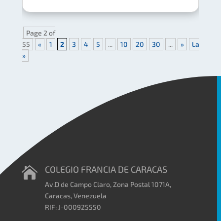
Page 2 of
55
«
1
2
3
4
5
...
10
20
30
...
»
Last
»
COLEGIO FRANCIA DE CARACAS

Av.D de Campo Claro, Zona Postal 1071A,
Caracas, Venezuela
RIF: J-000925550