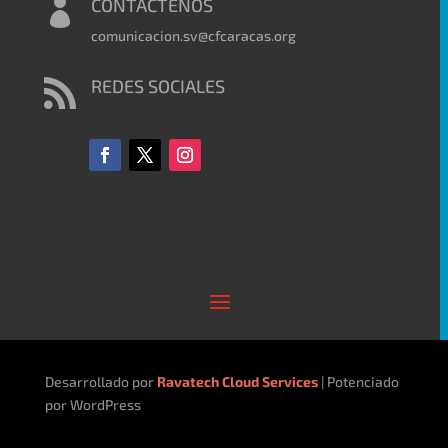
CONTÁCTENOS

comunicacion.sv@cfcaracas.org
REDES SOCIALES

Desarrollado por
Ravatech Cloud Services
| Potenciado
por WordPress