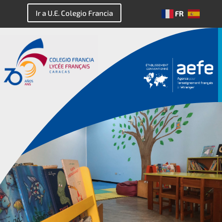
Ir a U.E. Colegio Francia
FR
ES