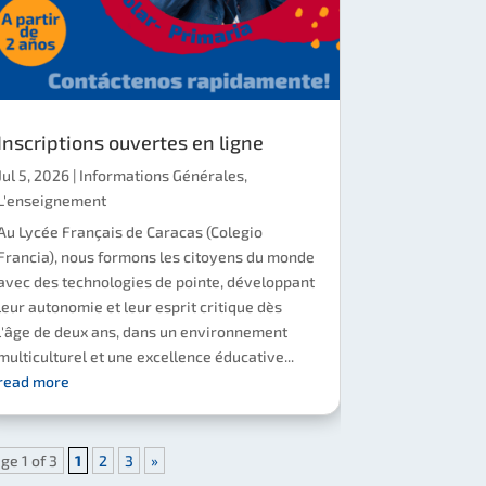
Inscriptions ouvertes en ligne
Jul 5, 2026
|
Informations Générales
,
L'enseignement
Au Lycée Français de Caracas (Colegio
Francia), nous formons les citoyens du monde
avec des technologies de pointe, développant
leur autonomie et leur esprit critique dès
l'âge de deux ans, dans un environnement
multiculturel et une excellence éducative...
read more
ge 1 of 3
1
2
3
»