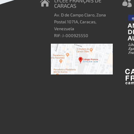
LYCÉE FRANÇAIS DE


CARACAS
Av. D de Campo Claro, Zona
Postal 1071A, Caracas,
Venezuela
RIF: J-000925550