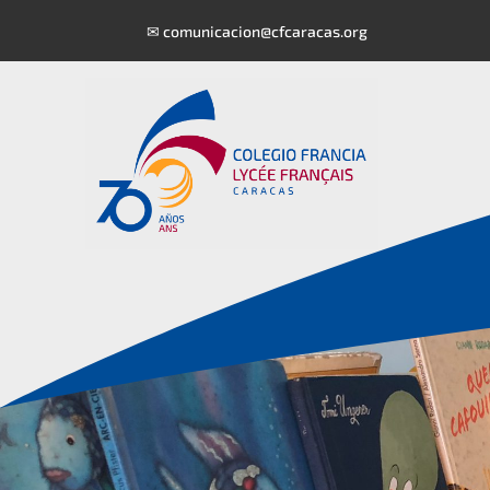
✉
comunicacion@cfcaracas.org