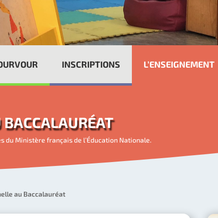
POURVOUR
INSCRIPTIONS
L’ENSEIGNEMENT
U BACCALAURÉAT
 du Ministère français de l’Éducation Nationale.
elle au Baccalauréat