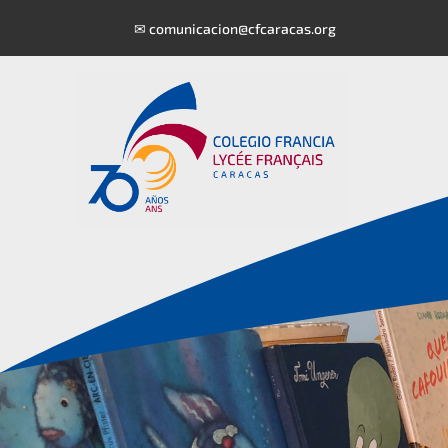
✉
comunicacion@cfcaracas.org