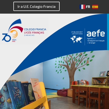
Ir a U.E. Colegio Francia
FR
ES