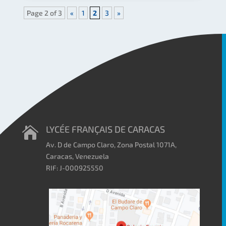
Page 2 of 3
«
1
2
3
»
LYCÉE FRANÇAIS DE CARACAS

Av. D de Campo Claro, Zona Postal 1071A,
Caracas, Venezuela
RIF: J-000925550