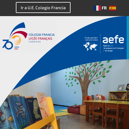
Ir a U.E. Colegio Francia
FR
ES