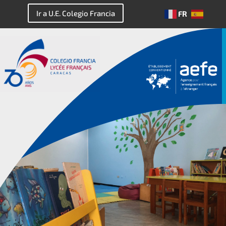
Ir a U.E. Colegio Francia
FR
ES