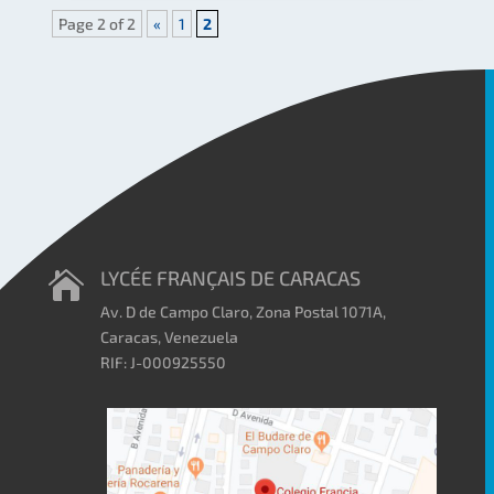
Page 2 of 2
«
1
2
LYCÉE FRANÇAIS DE CARACAS

Av. D de Campo Claro, Zona Postal 1071A,
Caracas, Venezuela
RIF: J-000925550